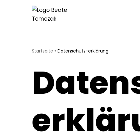
Zum
Inhalt
springen
Startseite
»
Datenschutz-erklärung
Daten
erklä