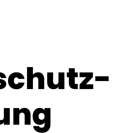
schutz-
rung